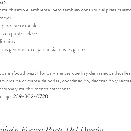
das
ar muchísimo el ambiente, pero también consumir el presupuest
 mejor:
 pero intencionales
as en puntos clave
 limpios
res generan una apariencia más elegante.
da en Southwest Florida y sientes que hay demasiados detalles 
rvicios de oficiante de bodas, coordinación, decoración y rentas
hermosa y mucho menos estresante.
nsaje: 
239-302-0720
mbién Forma Parte Del Diseño