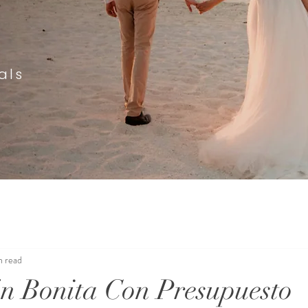
als
n read
n Bonita Con Presupuesto