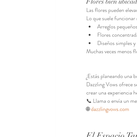
Flores bien ubica
Las flores pueden elev
Lo que suele funcionar
Arreglos pequeños
Flores concentrad
Diseños simples y
Muchas veces menos flo
¿Estás planeando una bo
Dazzling Vows ofrece se
crear una experiencia 
📞 Llama o envía un me
🌐 
dazzlingvows.com
El Espacio Ta