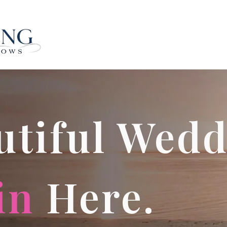
utiful Wedd
in
Here.