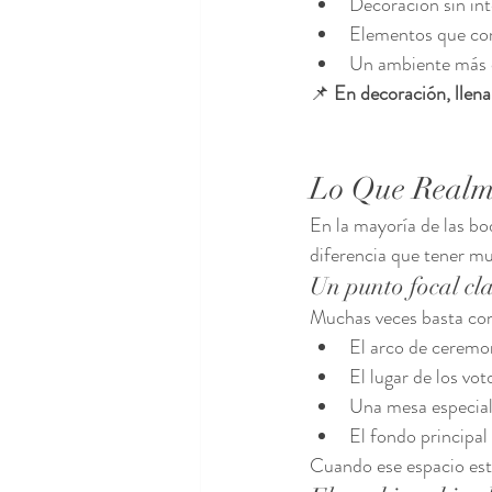
Decoración sin in
Elementos que com
Un ambiente más 
📌 
En decoración, llena
Lo Que Realm
En la mayoría de las bo
diferencia que tener m
Un punto focal cl
Muchas veces basta con
El arco de ceremo
El lugar de los vot
Una mesa especia
El fondo principal
Cuando ese espacio est