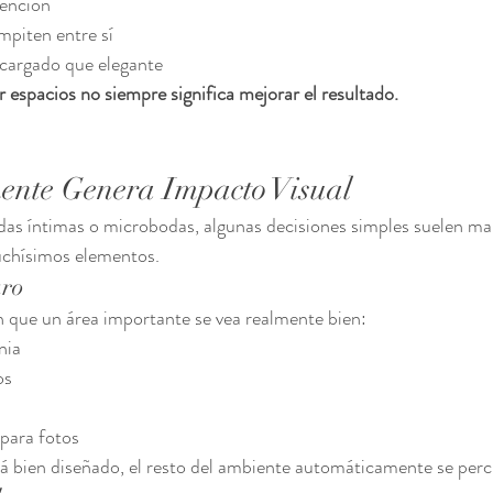
tención
piten entre sí
cargado que elegante
r espacios no siempre significa mejorar el resultado.
ente Genera Impacto Visual
das íntimas o microbodas, algunas decisiones simples suelen ma
uchísimos elementos.
aro
 que un área importante se vea realmente bien:
nia
os
l
 para fotos
á bien diseñado, el resto del ambiente automáticamente se per