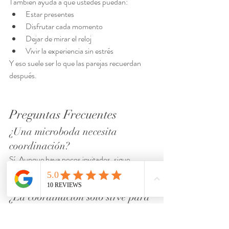
También ayuda a que ustedes puedan:
Estar presentes
Disfrutar cada momento
Dejar de mirar el reloj
Vivir la experiencia sin estrés
Y eso suele ser lo que las parejas recuerdan 
después.
Preguntas Frecuentes
¿Una microboda necesita 
coordinación?
Sí. Aunque haya pocos invitados, sigue 
existiendo logística, tiempos y detalles que 
coordinar.
¿La coordinación solo sirve para 
bodas grandes?
No. Muchas veces las bodas pequeñas se 