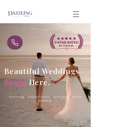
Beautiful Weddings
Begin
Here.
Planning
•
Coordination
•
Officiant
•
Event
Rentals