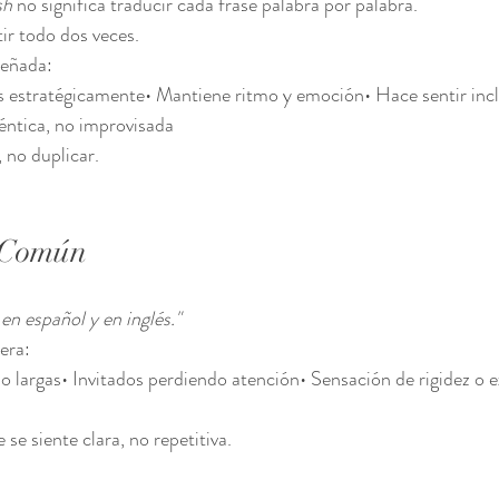
sh
 no significa traducir cada frase palabra por palabra.
ir todo dos veces.
señada:
 estratégicamente• Mantiene ritmo y emoción• Hace sentir inclu
téntica, no improvisada
, no duplicar.
 Común
en español y en inglés."
era:
largas• Invitados perdiendo atención• Sensación de rigidez o e
se siente clara, no repetitiva.