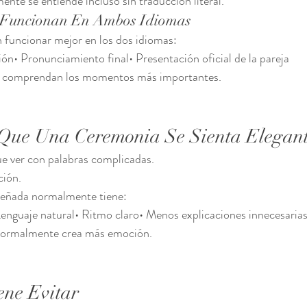
te se entiende incluso sin traducción literal.
 Funcionan En Ambos Idiomas
n funcionar mejor en los dos idiomas:
ión• Pronunciamiento final• Presentación oficial de la pareja
s comprendan los momentos más importantes.
Que Una Ceremonia Se Sienta Elegan
ue ver con palabras complicadas.
ción.
señada normalmente tiene:
Lenguaje natural• Ritmo claro• Menos explicaciones innecesaria
normalmente crea más emoción.
ene Evitar