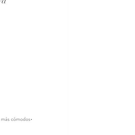
ya
en más cómodos• 