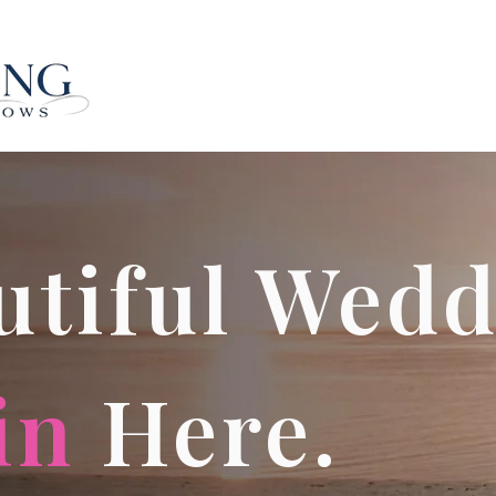
utiful Wedd
in
Here.