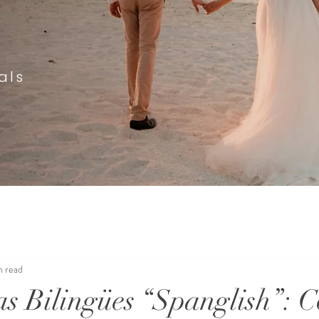
als
n read
s Bilingües “Spanglish”: 