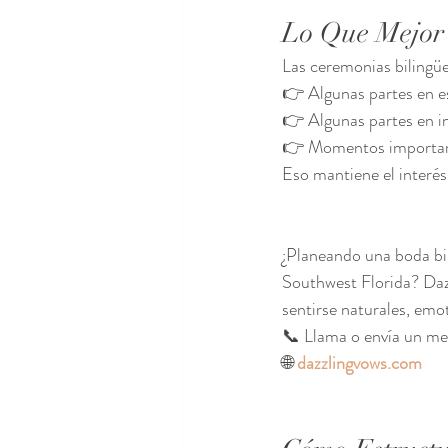
Lo Que Mejor 
Las ceremonias bilingüe
👉 Algunas partes en e
👉 Algunas partes en i
👉 Momentos importan
Eso mantiene el interés
¿Planeando una boda bil
Southwest Florida? Daz
sentirse naturales, emot
📞 Llama o envía un me
🌐 
dazzlingvows.com