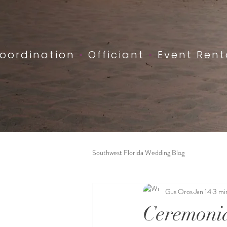
oordination
•
Officiant
•
Event Rent
Southwest Florida Wedding Blog
Gus Oros
Jan 14
3 mi
Ceremonia